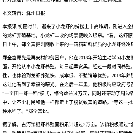
本文转自：滁州日报
本报讯 初夏时节，迎来了小龙虾的捕捞上市高峰期，刚进入全
的龙虾养殖基地，小龙虾丰收的场景便映入眼帘。“看，这虾膘肥体壮、
日上午，郑全富把刚刚收上来的一箱箱新鲜优质的小龙虾经冷
郑全富原先是再安村的贫困户，他在2018年开始主动学习小龙
面，开始从事小龙虾养殖，每日起早贪黑。经过一段时间养殖
性，也体验到龙虾养殖快、成本低、不愁销等优势。2019年养
这让他看到了幸福的曙光。在之后一年里，他积极响应政府号
“一亩田一虾一稻”模式，综合效益过万元，同时还带动了周边
中，让不少村民和他一样都走上了脱贫致富的道路。“等这一
种水稻了。”郑全富说。
据了解，古河镇稻虾养殖面积累计超过2万亩。该镇积极通过“