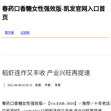
春药口香糖女性强效版-凯发官网入口首
页
数字报
记协网
稻虾连作又丰收 产业兴旺再提速
│
2022-06-08 02:02:31
来源： 作者：
朱希
春药口香糖女性强效版✅【v\x:4168--3616】✅推荐✅十
打开添加】✅qvlwkfco27j稻虾连作又丰收 产业兴旺再提速