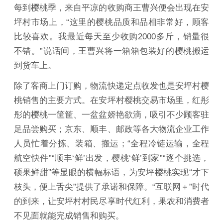
每到樱桃季，来自平凉的收购商王曹兴便会出现在安
坪村市场上，“这里的樱桃品质和品相非常好，顾客
比较喜欢。我最近每天至少收购2000多斤，销量很
不错。”说话间，王曹兴将一箱箱包装好的樱桃搬运
到货车上。
除了客商上门订购，物流快递定点收发也是安坪村樱
桃销售的主要方式。在安坪村樱桃交易市场里，红彤
彤的樱桃一筐筐、一盆盆娇艳欲滴，吸引不少顾客驻
足品尝购买；京东、顺丰、邮政等各大物流企业工作
人员忙着分拣、装箱、搬运；“全程冷链运输，全程
航空快件”“顺丰‘鲜’出发，樱桃‘鲜’到家”“逐个挑选，
硕果鲜甜”等显眼的横幅标语，为安坪樱桃实现“才下
枝头，便上舌尖”提供了承诺和保障。“互联网＋”时代
的到来，让安坪村村民尽享时代红利，果农和消费者
不见面就能完成销售和购买。