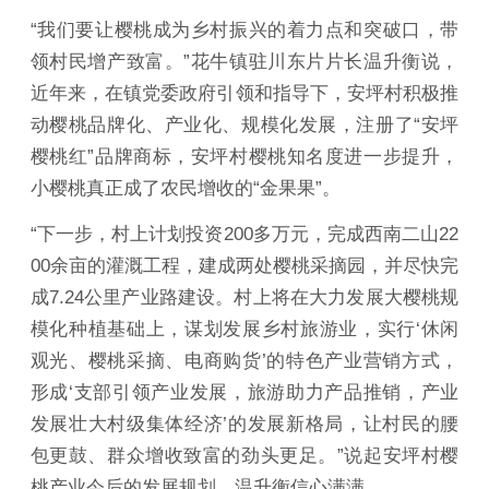
“我们要让樱桃成为乡村振兴的着力点和突破口，带
领村民增产致富。”花牛镇驻川东片片长温升衡说，
近年来，在镇党委政府引领和指导下，安坪村积极推
动樱桃品牌化、产业化、规模化发展，注册了“安坪
樱桃红”品牌商标，安坪村樱桃知名度进一步提升，
小樱桃真正成了农民增收的“金果果”。
“下一步，村上计划投资200多万元，完成西南二山22
00余亩的灌溉工程，建成两处樱桃采摘园，并尽快完
成7.24公里产业路建设。村上将在大力发展大樱桃规
模化种植基础上，谋划发展乡村旅游业，实行‘休闲
观光、樱桃采摘、电商购货’的特色产业营销方式，
形成‘支部引领产业发展，旅游助力产品推销，产业
发展壮大村级集体经济’的发展新格局，让村民的腰
包更鼓、群众增收致富的劲头更足。”说起安坪村樱
桃产业今后的发展规划，温升衡信心满满。