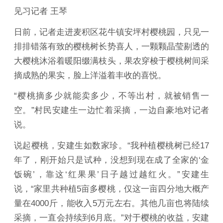
见习记者 王琴
日前，记者走进麦积区花牛镇安坪村樱桃园，只见一
排排错落有致的樱桃树长势喜人，一颗颗晶莹剔透的
大樱桃沐浴着暖阳缀满枝头，果农穿梭于樱桃树间采
摘成熟的果实，脸上洋溢着丰收的喜悦。
“樱桃摘多少就能卖多少，不等出村，就被销售一
空。”村民安建生一边忙着采摘，一边自豪地对记者
说。
说起樱桃，安建生如数家珍。“我种植樱桃树已经17
年了，刚开始只是试种，没想到现在成了全家的‘金
饭碗’，靠这‘红果果’日子越过越红火。”安建生
说，“家里共种植5亩多樱桃，仅这一亩四分地大概产
量在4000斤，能收入5万元左右。其他几亩也将陆续
采摘，一直会持续到6月底。”对于樱桃的收益，安建