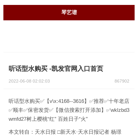
琴艺谱
听话型水购买 -凯发官网入口首页
2022-06-08 02:02:03
867902
听话型水购买✅【v\x:4168--3616】✅推荐✅十年老店
✅顺丰✅保密发货✅【微信搜索打开添加】✅wklzbd3
wmfd27树上樱桃“红” 百姓日子“火”
本文转自：天水日报 □新天水·天水日报记者 杨璟