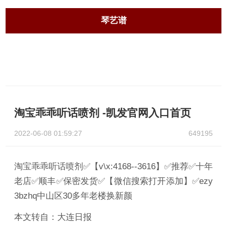
琴艺谱
淘宝乖乖听话喷剂 -凯发官网入口首页
2022-06-08 01:59:27
649195
淘宝乖乖听话喷剂✅【v\x:4168--3616】✅推荐✅十年
老店✅顺丰✅保密发货✅【微信搜索打开添加】✅ezy
3bzhq中山区30多年老楼换新颜
本文转自：大连日报