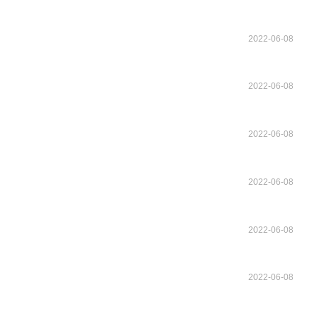
2022-06-08
2022-06-08
2022-06-08
2022-06-08
2022-06-08
2022-06-08