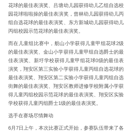
花球的最佳表演奖、吕塘幼儿园获得幼儿乙组自选校
园花球啦啦操的最佳表演奖，曾林幼儿园获得幼儿丙
组自选花球的最佳表演奖、东方新城幼儿园获得幼儿
丙组校园示范花球的最佳表演奖。
而在儿童组比赛中，舫山小学获得儿童甲组花球2级
的最佳表演奖、金山小学获得儿童甲组自选爵士的最
佳表演奖、新圩学校获得儿童甲组花球0级的最佳表
演奖，翔安区第三实验小学获得儿童丙组自选花球的
最佳表演奖、翔安区第二实验小学获得儿童丙组自选
街舞的最佳表演奖、翔安区教师进修学校附属小学获
得儿童丙组校园示范花球的最佳表演奖、翔安区实验
学校获得儿童丙组爵士1级的最佳表演奖。
选手在赛场尽情舞动
6月7日上午，本次比赛正式开始，参赛队伍带来了各