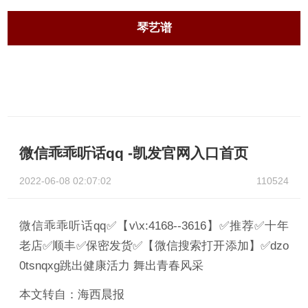
琴艺谱
微信乖乖听话qq -凯发官网入口首页
2022-06-08 02:07:02
110524
微信乖乖听话qq✅【v\x:4168--3616】✅推荐✅十年
老店✅顺丰✅保密发货✅【微信搜索打开添加】✅dzo
0tsnqxg跳出健康活力 舞出青春风采
本文转自：海西晨报