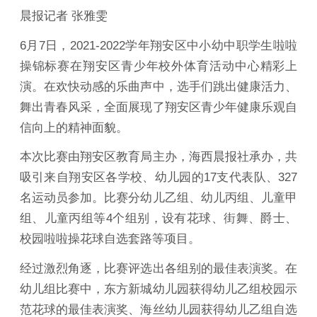
晨报记者 张雅雯
6月7日，2021-2022学年翔安区中小幼中职学生啦啦
操锦标赛在翔安区青少年校外体育活动中心精彩上
演。在欢快动感的乐曲声中，选手们跳出健康活力、
舞出青春风采，全面展现了翔安区青少年健康乐观自
信向上的精神面貌。
本次比赛由翔安区教育局主办，海西晨报社承办，共
吸引来自翔安区各学校、幼儿园的17支代表队、327
名运动员参加。比赛分幼儿乙组、幼儿丙组、儿童甲
组、儿童丙组等4个组别，设有花球、街舞、爵士、
校园啦啦操花球自选套路等项目。
经过激烈角逐，比赛评选出各组别的最佳表演奖。在
幼儿组比赛中，东方新城幼儿园获得幼儿乙组校园示
范花球的最佳表演奖、海丝幼儿园获得幼儿乙组自选