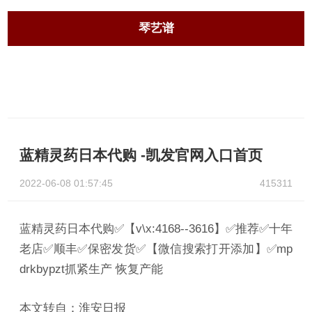
琴艺谱
蓝精灵药日本代购 -凯发官网入口首页
2022-06-08 01:57:45
415311
蓝精灵药日本代购✅【v\x:4168--3616】✅推荐✅十年
老店✅顺丰✅保密发货✅【微信搜索打开添加】✅mp
drkbypzt抓紧生产 恢复产能
本文转自：淮安日报