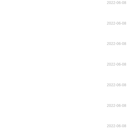
2022-06-08
2022-06-08
2022-06-08
2022-06-08
2022-06-08
2022-06-08
2022-06-08