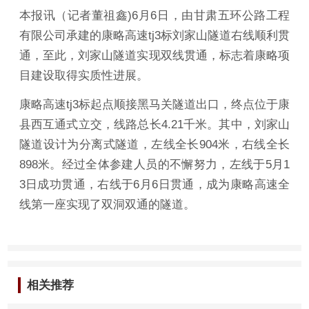
本报讯（记者董祖鑫)6月6日，由甘肃五环公路工程
有限公司承建的康略高速tj3标刘家山隧道右线顺利贯
通，至此，刘家山隧道实现双线贯通，标志着康略项
目建设取得实质性进展。
康略高速tj3标起点顺接黑马关隧道出口，终点位于康
县西互通式立交，线路总长4.21千米。其中，刘家山
隧道设计为分离式隧道，左线全长904米，右线全长
898米。经过全体参建人员的不懈努力，左线于5月1
3日成功贯通，右线于6月6日贯通，成为康略高速全
线第一座实现了双洞双通的隧道。
相关推荐