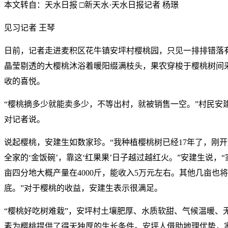
本文转自：天水日报 □新天水·天水日报记者 杨璟
见习记者 王琴
日前，记者走进麦积区花牛镇安坪村樱桃园，只见一排排错落
晶莹剔透的大樱桃沐浴着暖阳缀满枝头，果农穿梭于樱桃树间
收的喜悦。
“樱桃摘多少就能卖多少，不等出村，就被销售一空。”村民安
对记者说。
说起樱桃，安建生如数家珍。“我种植樱桃树已经17年了，刚
全家的‘金饭碗’，靠这‘红果果’日子越过越红火。”安建生说，
亩四分地大概产量在4000斤，能收入5万元左右。其他几亩也
底。”对于樱桃的收益，安建生表示很满足。
“樱桃好吃树难栽”，安坪村土壤肥厚、水质软甜、气候温暖、
素为樱桃提供了得天独厚的生长条件。安坪人借助地理优势，