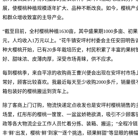
展，使樱桃种植规模逐年扩大、品种不断改良。如今，樱桃产
和群众增收致富的主导产业。
“截至目前，全村樱桃种植1630亩，其中盛果期1000多亩、初果期
元，人均收入1万元以上。”花牛镇安坪村村委会主任安田明告诉
种大樱桃开始，已有20多年栽培历史，村民积累了丰富的果树
好、甜味浓、皮薄肉厚，深受市场青睐，供不应求。
每到樱桃季，来自平凉的收购商王曹兴便会出现在安坪村市场
常好，顾客比较喜欢。我最近每天至少收购2000多斤，销量很
箱包装好的樱桃搬运到货车上。
除了客商上门订购，物流快递定点收发也是安坪村樱桃销售的
场里，红彤彤的樱桃一筐筐、一盆盆娇艳欲滴，吸引不少顾客
政等各大物流企业工作人员忙着分拣、装箱、搬运；“全程冷链
丰‘鲜’出发，樱桃‘鲜’到家”“逐个挑选，硕果鲜甜”等显眼的