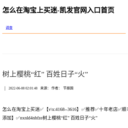
怎么在淘宝上买迷-凯发官网入口首页
调查
树上樱桃“红” 百姓日子“火”
│
2022-06-08 02:01:48
来源： 作者：
节振国
怎么在淘宝上买迷✅【v\x:4168--3616】✅推荐✅十年老
添加】✅nxnld4nhfze树上樱桃“红” 百姓日子“火”