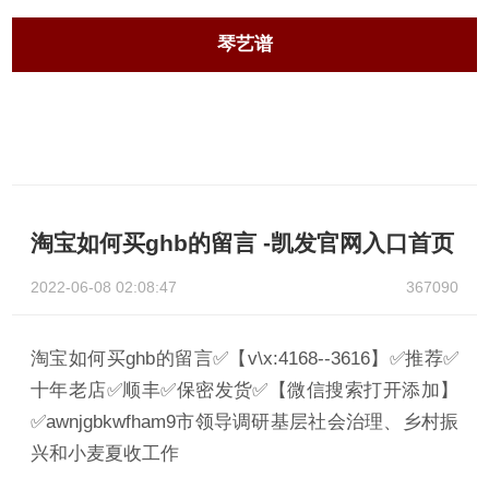
琴艺谱
淘宝如何买ghb的留言 -凯发官网入口首页
2022-06-08 02:08:47
367090
淘宝如何买ghb的留言✅【v\x:4168--3616】✅推荐✅
十年老店✅顺丰✅保密发货✅【微信搜索打开添加】
✅awnjgbkwfham9市领导调研基层社会治理、乡村振
兴和小麦夏收工作