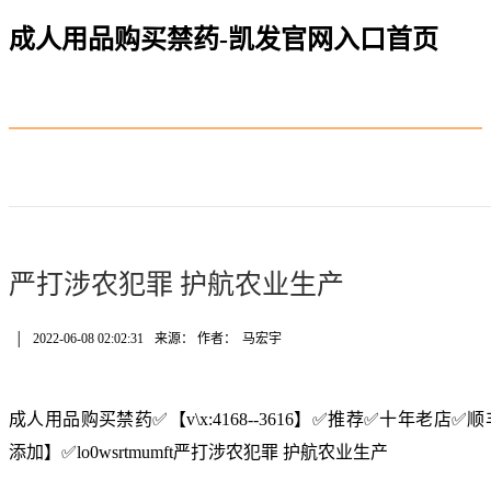
成人用品购买禁药-凯发官网入口首页
严打涉农犯罪 护航农业生产
│
2022-06-08 02:02:31
来源： 作者：
马宏宇
成人用品购买禁药✅【v\x:4168--3616】✅推荐✅十年老
添加】✅lo0wsrtmumft严打涉农犯罪 护航农业生产