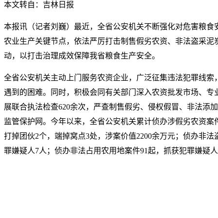
本文转自：吉林日报
本报讯（记者刘巍）最近，全省公安机关不断强化对危害粮食
农业生产关键节点，依法严厉打击制售假劣农资、非法盗采泥
动，以打击治理成效保障我省粮食生产安全。
全省公安机关主动上门服务农资企业，广泛征集违法犯罪线索
遇到的困难。同时，积极会同有关部门深入农资批发市场、专
展联合执法检查620余次，严查制售假劣、侵权假冒、非法添
监管保护网。今年以来，全省公安机关累计侦办涉假劣农资案件
打掉团伙2个，端掉窝点3处，涉案价值2200余万元；侦办非
罪嫌疑人7人；侦办非法占用农用地案件91起，抓获犯罪嫌疑人1