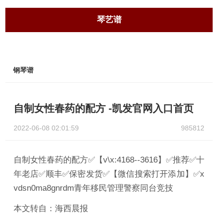
琴艺谱
钢琴谱
自制女性春药的配方 -凯发官网入口首页
2022-06-08 02:01:59
985812
自制女性春药的配方✅【v\x:4168--3616】✅推荐✅十
年老店✅顺丰✅保密发货✅【微信搜索打开添加】✅x
vdsn0ma8gnrdm青年移民管理警察同台竞技
本文转自：海西晨报