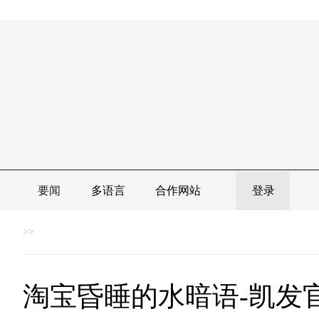
要闻
多语言
合作网站
登录
>>
淘宝昏睡的水暗语-凯发