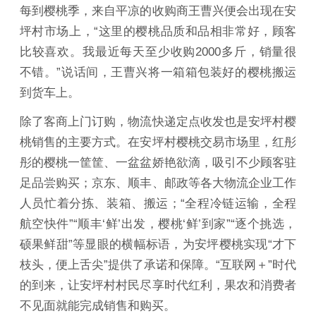
每到樱桃季，来自平凉的收购商王曹兴便会出现在安
坪村市场上，“这里的樱桃品质和品相非常好，顾客
比较喜欢。我最近每天至少收购2000多斤，销量很
不错。”说话间，王曹兴将一箱箱包装好的樱桃搬运
到货车上。
除了客商上门订购，物流快递定点收发也是安坪村樱
桃销售的主要方式。在安坪村樱桃交易市场里，红彤
彤的樱桃一筐筐、一盆盆娇艳欲滴，吸引不少顾客驻
足品尝购买；京东、顺丰、邮政等各大物流企业工作
人员忙着分拣、装箱、搬运；“全程冷链运输，全程
航空快件”“顺丰‘鲜’出发，樱桃‘鲜’到家”“逐个挑选，
硕果鲜甜”等显眼的横幅标语，为安坪樱桃实现“才下
枝头，便上舌尖”提供了承诺和保障。“互联网＋”时代
的到来，让安坪村村民尽享时代红利，果农和消费者
不见面就能完成销售和购买。