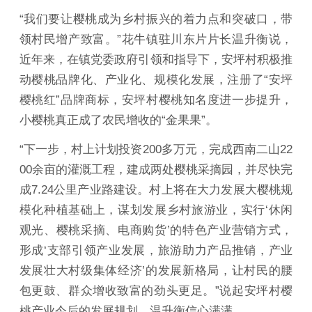
“我们要让樱桃成为乡村振兴的着力点和突破口，带
领村民增产致富。”花牛镇驻川东片片长温升衡说，
近年来，在镇党委政府引领和指导下，安坪村积极推
动樱桃品牌化、产业化、规模化发展，注册了“安坪
樱桃红”品牌商标，安坪村樱桃知名度进一步提升，
小樱桃真正成了农民增收的“金果果”。
“下一步，村上计划投资200多万元，完成西南二山22
00余亩的灌溉工程，建成两处樱桃采摘园，并尽快完
成7.24公里产业路建设。村上将在大力发展大樱桃规
模化种植基础上，谋划发展乡村旅游业，实行‘休闲
观光、樱桃采摘、电商购货’的特色产业营销方式，
形成‘支部引领产业发展，旅游助力产品推销，产业
发展壮大村级集体经济’的发展新格局，让村民的腰
包更鼓、群众增收致富的劲头更足。”说起安坪村樱
桃产业今后的发展规划，温升衡信心满满。