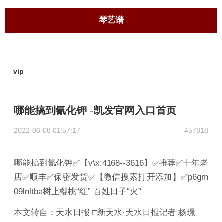
琴艺谱
vip
哪能搞到氰化钾 -凯发官网入口首页
2022-06-08 01:57:17
457818
哪能搞到氰化钾✅【v\x:4168--3616】✅推荐✅十年老
店✅顺丰✅保密发货✅【微信搜索打开添加】✅p6gm
09lnltba树上樱桃“红” 百姓日子“火”
本文转自：天水日报 □新天水·天水日报记者 杨璟