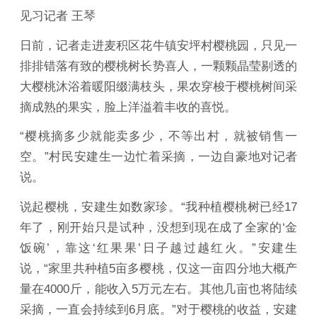
见习记者 王琴
日前，记者走进麦积区花牛镇安坪村樱桃园，只见一
排排错落有致的樱桃树长势喜人，一颗颗晶莹剔透的
大樱桃沐浴着暖阳缀满枝头，果农穿梭于樱桃树间采
摘成熟的果实，脸上洋溢着丰收的喜悦。
“樱桃摘多少就能卖多少，不等出村，就被销售一
空。”村民安建生一边忙着采摘，一边自豪地对记者
说。
说起樱桃，安建生如数家珍。“我种植樱桃树已经17
年了，刚开始只是试种，没想到现在成了全家的‘金
饭碗’，靠这‘红果果’日子越过越红火。”安建生
说，“家里共种植5亩多樱桃，仅这一亩四分地大概产
量在4000斤，能收入5万元左右。其他几亩也将陆续
采摘，一直会持续到6月底。”对于樱桃的收益，安建