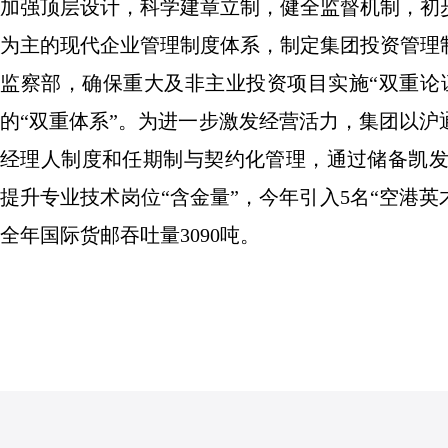
加强顶层设计，科学建章立制，健全监督机制，初
为主的现代企业管理制度体系，制定集团投资管理
监察部，确保重大及非主业投资项目实施“双重论
的“双重体系”。为进一步激发经营活力，集团以
经理人制度和任期制与契约化管理，通过储备凯发平
提升专业技术岗位“含金量”，今年引入5名“空港
全年国际货邮吞吐量3090吨。