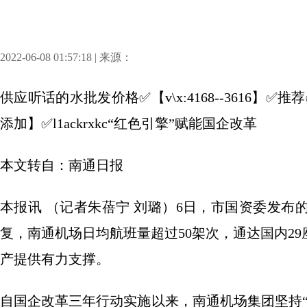
2022-06-08 01:57:18 | 来源：
供应听话的水批发价格✅【v\x:4168--3616
添加】✅l1ackrxkc“红色引擎”赋能国企改革
本文转自：南通日报
本报讯 （记者朱蓓宁 刘璐）6日，市国资委发
复，南通机场日均航班量超过50架次，通达国内29
产提供有力支撑。
自国企改革三年行动实施以来，南通机场集团坚持