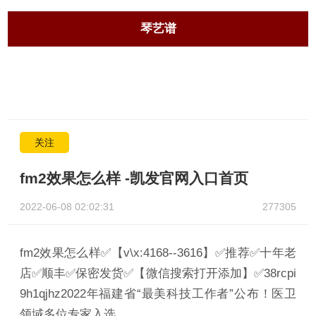
琴艺谱
关注
fm2效果怎么样 -凯发官网入口首页
2022-06-08 02:02:31
277305
fm2效果怎么样✅【v\x:4168--3616】✅推荐✅十年老
店✅顺丰✅保密发货✅【微信搜索打开添加】✅38rcpi
9h1qjhz2022年福建省“最美科技工作者”公布！医卫
领域多位专家入选