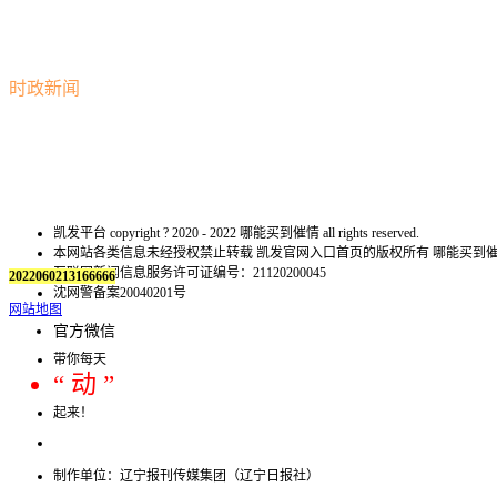
时政新闻
凯发平台 copyright ? 2020 - 2022 哪能买到催情 all rights reserved.
本网站各类信息未经授权禁止转载 凯发官网入口首页的版权所有 哪能买
互联网新闻信息服务许可证编号：21120200045
2022060213166666
沈网警备案20040201号
网站地图
官方微信
带你每天
“ 动 ”
起来！
制作单位：辽宁报刊传媒集团（辽宁日报社）