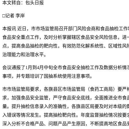
本文转自：包头日报
□记者 李岸
本报讯 近日，市市场监管局召开部门风险会商和食品抽检工作培
食品安全重点工作，及时分析掌握辖区食品安全风险信息，进
点，提高食品抽检的靶向性，有效防范化解系统性、区域性风
治理能力和治理水平。
会议通报了1月到4月中旬全市食品安全抽检工作及数据分析情
事项，并专题培训了国抽系统使用注意事项。
市市场监管局要求，各旗县区市场监管局（食药工商局）要严格
求，加强食品安全监管，严守食品安全底线，全面推进全市食
量。提升抽检信息录入的准确性，各旗县区局要及时对本级的
入错误等情况发生。提高抽检靶向性。年度监督抽检情况按要
深入分析不合格产品、问题产品产生原因，不断提高地区食品