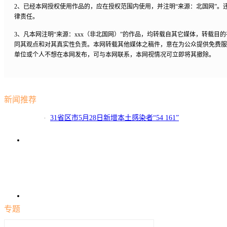
2、已经本网授权使用作品的，应在授权范围内使用，并注明“来源：北国网”。
律责任。
3、凡本网注明“来源：xxx（非北国网）”的作品，均转载自其它媒体，转载目
同其观点和对其真实性负责。本网转载其他媒体之稿件，意在为公众提供免费服
单位或个人不想在本网发布，可与本网联系，本网视情况可立即将其撤除。
新闻推荐
31省区市5月28日新增本土感染者“54 161”
专题