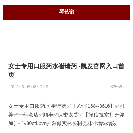
琴艺谱
女士专用口服药水崔请药 -凯发官网入口首
页
2022-06-08 02:00:06
365592
女士专用口服药水崔请药✅【v\x:4168--3616】✅推
荐✅十年老店✅顺丰✅保密发货✅【微信搜索打开添
加】✅lv80otkbvn推深做实林长制促林业增绿增效