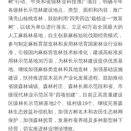
树”行动、中央和省级林业科技推广项目，明确今年
各级林长示范林建设地点、类型、面积和内容，推广
薄壳山核桃造林，鼓励利用“四旁四边”栽植这一“致富
树”，以镇为单位进行落实。立足40万亩全国最大的
人工麻栎林基地，自主创新麻栎短轮伐期经营模式，
参与制定麻栎育苗造林和炭用林培育国家林业行业标
准，引领国内麻栎营造林技术标准化，建成高标准炭
用林示范基地30万亩，为林长示范林建设提供优质基
地。继续加强麻栎类造林和其他造林，加强基础设施
建设，扶持推进苗木花卉产业化发展进程。鼓励推动
省级森林城镇、森林村庄、森林长廊示范段和省、市
级现代林业示范区等“四项创建”，目前正高质量建设
区级林长示范林基地2个、镇村级19个。继续完善森
林生态效益补偿机制，加强古树名木和农田生态林网
保护，加强森林抚育，发展柞蚕养殖及多种新型林下
经营，切实推进林业增绿增效。