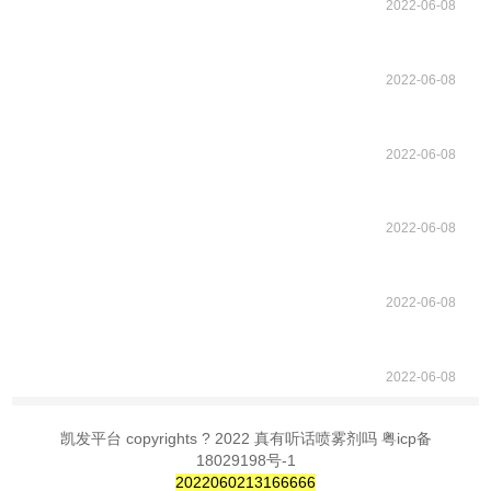
2022-06-08
2022-06-08
2022-06-08
2022-06-08
2022-06-08
2022-06-08
凯发平台 copyrights ? 2022 真有听话喷雾剂吗 粤icp备
18029198号-1
2022060213166666