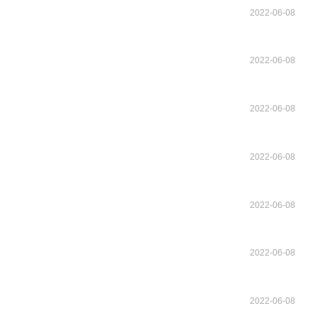
2022-06-08
2022-06-08
2022-06-08
2022-06-08
2022-06-08
2022-06-08
2022-06-08