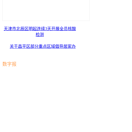
天津市北辰区明起连续3天开展全员核酸
检测
关于昌平区部分重点区域倡导居家办
公的通告
数字报