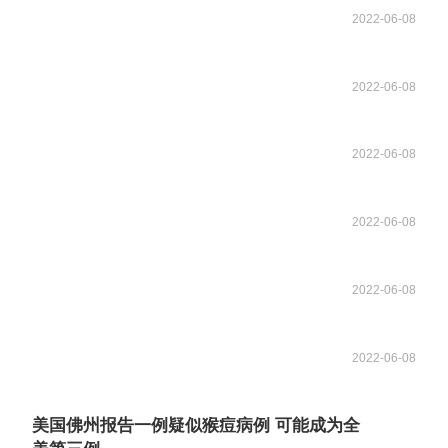
2022-06-08
2022-06-08
2022-06-08
2022-06-08
2022-06-08
2022-06-08
美国佛州报告一例疑似猴痘病例 可能成为全