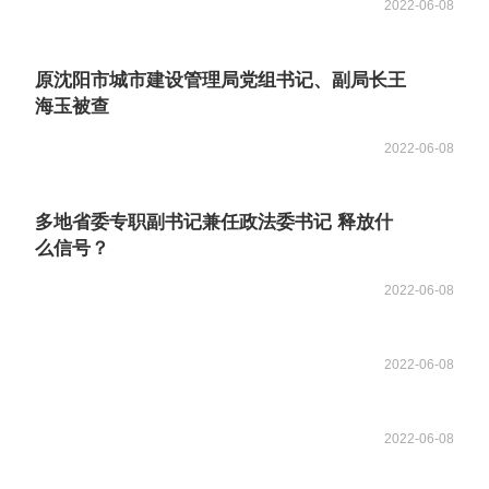
2022-06-08
原沈阳市城市建设管理局党组书记、副局长王
海玉被查
2022-06-08
多地省委专职副书记兼任政法委书记 释放什
么信号？
2022-06-08
2022-06-08
2022-06-08