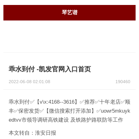
琴艺谱
乖水到付 -凯发官网入口首页
2022-06-08 02:01:08
190460
乖水到付✅【v\x:4168--3616】✅推荐✅十年老店✅顺
丰✅保密发货✅【微信搜索打开添加】✅uowr5mkuyk
edtvv市领导调研高铁建设 及铁路护路联防等工作
本文转自：淮安日报