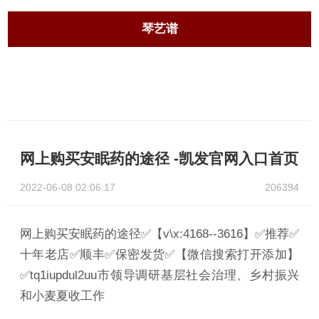
琴艺谱
网上购买安眠药的途径 -凯发官网入口首页
2022-06-08 02:06:17
206394
网上购买安眠药的途径✅【v\x:4168--3616】✅推荐✅
十年老店✅顺丰✅保密发货✅【微信搜索打开添加】
✅tq1iupdul2uu市领导调研基层社会治理、乡村振兴
和小麦夏收工作