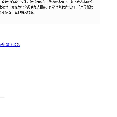
作品，均转载自其它媒体，转载目的在于传递更多信息，并不代表本网赞
之稿件，意在为公众提供免费服务。如稿件凯发官网入口首页的版权
网视情况可立即将其撤除。
例 肇庆报告