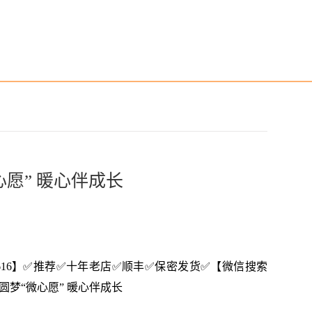
愿” 暖心伴成长
8--3616】✅推荐✅十年老店✅顺丰✅保密发货✅【微信搜索
局：圆梦“微心愿” 暖心伴成长