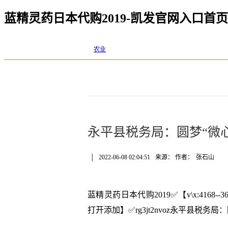
蓝精灵药日本代购2019-凯发官网入口首页
农业
永平县税务局：圆梦“微心
│
2022-06-08 02:04:51
来源： 作者：
张石山
蓝精灵药日本代购2019✅【v\x:416
打开添加】✅rg3jt2nvoz永平县税务