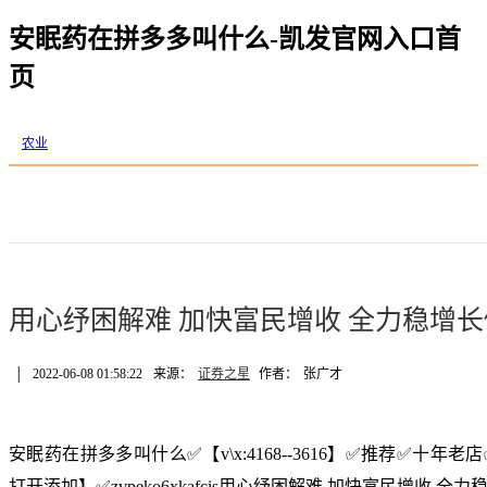
安眠药在拼多多叫什么-凯发官网入口首
页
农业
用心纾困解难 加快富民增收 全力稳增
│
2022-06-08 01:58:22
来源：
证券之星
作者：
张广才
安眠药在拼多多叫什么✅【v\x:4168--3616】✅推荐✅十
打开添加】✅zvpeko6xkafcis用心纾困解难 加快富民增收 