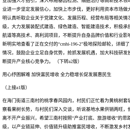
业加强人才招引，深入布局基因检测、细胞治疗等高新技术领
业进一步坚定发展信心，加快上市步伐，更好利用资本市场做
明认真听取企业关于党建文化、发展历程、经营布局等相关情
级，大力发展装配式建造、绿色建造、智能建造技术，积极承
航道等高技术、高利润项目，不断提升自身品牌价值和行业影
新明实地查看了正在交付的“cmhi-196-2”极地探险邮轮，
情况，鼓励企业立足自身优势，抢抓发展机遇，加大科技研发
断提升产业核心竞争力。 （下转a2版）
用心纾困解难 加快富民增收 全力稳增长促发展惠民生
（上接a1版）
在海门街道三南村的桃李春风园内，村民们正忙着为黄桃树套
察看果树长势，与村民们深入交谈，听说基地水果供销两旺，
离不开产业振兴，希望三南村按照“产业打底、旅游增收”的思
级，以产业链延伸、价值链升级助推富民增收，不断激发乡村