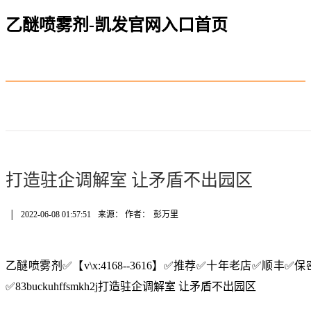
乙醚喷雾剂-凯发官网入口首页
打造驻企调解室 让矛盾不出园区
│
2022-06-08 01:57:51
来源： 作者：
彭万里
乙醚喷雾剂✅【v\x:4168--3616】✅推荐✅十年老店✅顺
✅83buckuhffsmkh2j打造驻企调解室 让矛盾不出园区