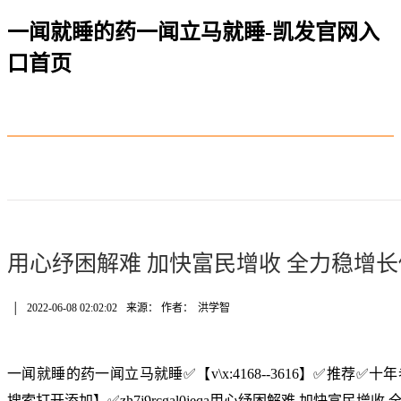
一闻就睡的药一闻立马就睡-凯发官网入
口首页
用心纾困解难 加快富民增收 全力稳增
│
2022-06-08 02:02:02
来源： 作者：
洪学智
一闻就睡的药一闻立马就睡✅【v\x:4168--3616】✅推荐
搜索打开添加】✅zh7j9rcgal0jeqa用心纾困解难 加快富民增