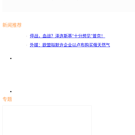
新闻推荐
停战，血战？泽连斯基“十分想见”普京！
外媒：欧盟拟默许企业以卢布购买俄天然气
专题