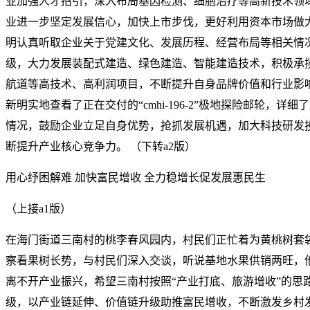
业加强人才招引，深入布局基因检测、细胞治疗等高新技术领
业进一步坚定发展信心，加快上市步伐，更好利用资本市场做
明认真听取企业关于党建文化、发展历程、经营布局等相关情
级，大力发展装配式建造、绿色建造、智能建造技术，积极承
航道等高技术、高利润项目，不断提升自身品牌价值和行业影
新明实地查看了正在交付的“cmhi-196-2”极地探险邮轮，
情况，鼓励企业立足自身优势，抢抓发展机遇，加大科技研发
断提升产业核心竞争力。 （下转a2版）
用心纾困解难 加快富民增收 全力稳增长促发展惠民生
（上接a1版）
在海门街道三南村的桃李春风园内，村民们正忙着为黄桃树套
察看果树长势，与村民们深入交谈，听说基地水果供销两旺，
离不开产业振兴，希望三南村按照“产业打底、旅游增收”的思
级，以产业链延伸、价值链升级助推富民增收，不断激发乡村