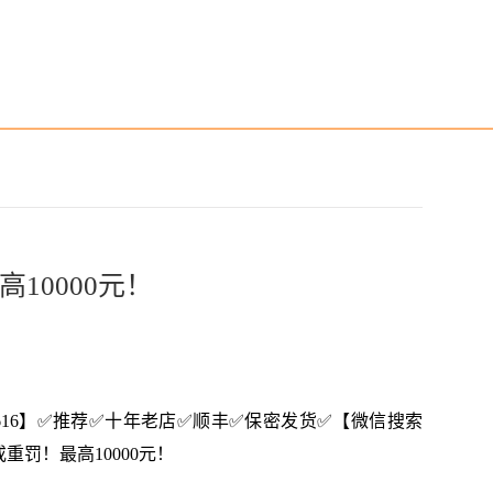
10000元！
--3616】✅推荐✅十年老店✅顺丰✅保密发货✅【微信搜索
或重罚！最高10000元！