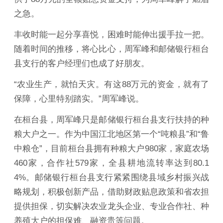
之急。
丰收时能一起分享喜悦，困难时能伸出援手拉一把。
随着时间的推移，将心比心，周军峰和邮储银行桓台
县支行的客户经理们也成了好朋友。
“农业生产，就怕天灾。有这88万元的资金，就有了
保障，心里特别踏实。”周军峰说。
在桓台县，周军峰只是邮储银行桓台县支行扶持的种
粮大户之一。作为中国江北地区第一个“吨粮县”和“鲁
中粮仓”，目前桓台县拥有种粮大户980家，家庭农场
460家，合作社579家，全县耕地流转率达到80.1
4%。邮储银行桓台县支行紧紧围绕县域乡村振兴战
略规划，积极创新产品，借助财政贴息政策和省农担
提供担保，切实解决农业龙头企业、专业合作社、种
养殖大户的担保难、融资贵等问题。