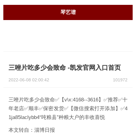
琴艺谱
三唑片吃多少会致命 -凯发官网入口首页
2022-06-08 02:00:42
101972
三唑片吃多少会致命✅【v\x:4168--3616】✅推荐✅十
年老店✅顺丰✅保密发货✅【微信搜索打开添加】✅4
1ja85laclybb4“吨粮县”种粮大户的丰收喜悦
本文转自：淄博日报