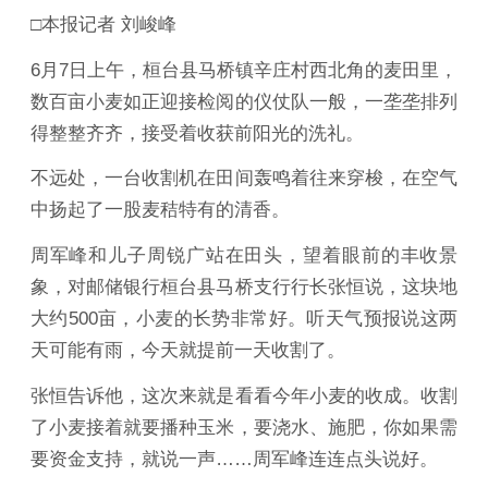
□本报记者 刘峻峰
6月7日上午，桓台县马桥镇辛庄村西北角的麦田里，
数百亩小麦如正迎接检阅的仪仗队一般，一垄垄排列
得整整齐齐，接受着收获前阳光的洗礼。
不远处，一台收割机在田间轰鸣着往来穿梭，在空气
中扬起了一股麦秸特有的清香。
周军峰和儿子周锐广站在田头，望着眼前的丰收景
象，对邮储银行桓台县马桥支行行长张恒说，这块地
大约500亩，小麦的长势非常好。听天气预报说这两
天可能有雨，今天就提前一天收割了。
张恒告诉他，这次来就是看看今年小麦的收成。收割
了小麦接着就要播种玉米，要浇水、施肥，你如果需
要资金支持，就说一声……周军峰连连点头说好。