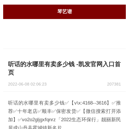
琴艺谱
听话的水哪里有卖多少钱 -凯发官网入口首
页
2022-06-08 02:06:23
207381
听话的水哪里有卖多少钱✅【v\x:4168--3616】✅推
荐✅十年老店✅顺丰✅保密发货✅【微信搜索打开添
加】✅vo2o2gljgxfqnrz「2022生态环保行」靓丽新民
居成山丹县霍城镇新名片