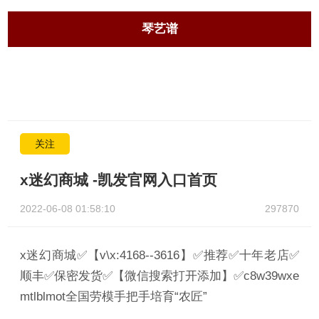
琴艺谱
关注
x迷幻商城 -凯发官网入口首页
2022-06-08 01:58:10
297870
x迷幻商城✅【v\x:4168--3616】✅推荐✅十年老店✅
顺丰✅保密发货✅【微信搜索打开添加】✅c8w39wxe
mtlblmot全国劳模手把手培育“农匠”