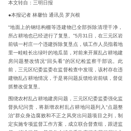
本文转自：三明日报
●本报记者 林馨怡 通讯员 罗兴根
“地面上的钢结构棚等违建物已全部拆除清理干净，
所占耕地也已经进行了复垦。”5月31日，在三元区岩
前镇一村庄一个违建拆除复垦点，镇工作人员指着地
里一畦畦长出绿叶的地瓜苗，对前来开展乱占耕地建
房问题整改情况“回头看”的区纪检监察干部说。此
前，三元区纪委监委在监督检查中发现，该村存在违
建物乱占耕地情况，于是将问题反馈给岩前镇，督促
抓整改促复垦。
围绕农村乱占耕地建房问题，三元区纪委监委强化监
督执纪问责，将新增农村乱占耕地问题列入“点题整
治”群众身边腐败和不正之风突出问题项目之列，制
定实施专项监督工作方案，成立联合督查组，跟进监