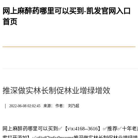
网上麻醉药哪里可以买到-凯发官网入口
首页
推深做实林长制促林业增绿增效
│
2022-06-08 02:02:45
来源： 作者：
刘乃超
网上麻醉药哪里可以买到✅【v\x:4168--3616】✅推荐✅
索打开添加】✅c6je87tz6y9nyumg推深做实林长制促林业增绿