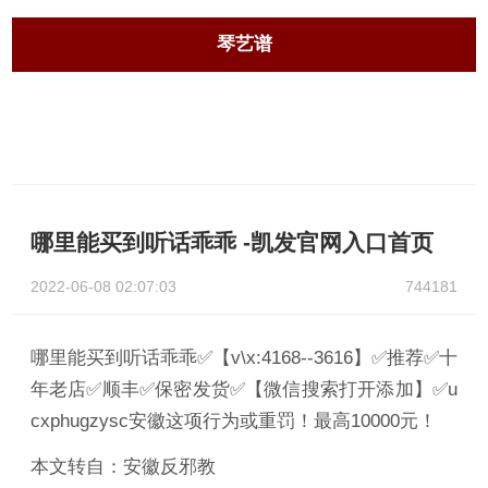
琴艺谱
哪里能买到听话乖乖 -凯发官网入口首页
2022-06-08 02:07:03
744181
哪里能买到听话乖乖✅【v\x:4168--3616】✅推荐✅十
年老店✅顺丰✅保密发货✅【微信搜索打开添加】✅u
cxphugzysc安徽这项行为或重罚！最高10000元！
本文转自：安徽反邪教