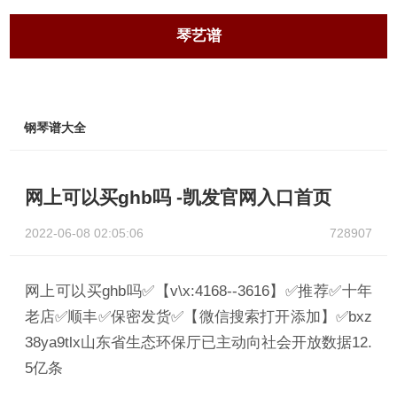
琴艺谱
钢琴谱大全
网上可以买ghb吗 -凯发官网入口首页
2022-06-08 02:05:06
728907
网上可以买ghb吗✅【v\x:4168--3616】✅推荐✅十年
老店✅顺丰✅保密发货✅【微信搜索打开添加】✅bxz
38ya9tlx山东省生态环保厅已主动向社会开放数据12.
5亿条