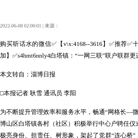
2022-06-08 02:00:01 | 来源：
购买听话水的微信✅【v\x:4168--3616】✅
加】✅s4hmt6nnly4白塔镇：“一网三联”联户联群
本文转自：淄博日报
□本报记者 耿雪 通讯员 李阳
为不断提升管理效率和服务水平，畅通“网格长—
博山区白塔镇各村（社区）积极举行中心户聘任仪
极亮身份、担责任、树形象，架起了党群“连心桥”