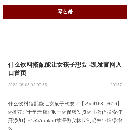
琴艺谱
什么饮料搭配能让女孩子想要 -凯发官网入
口首页
2022-06-08 02:07:35
120037
什么饮料搭配能让女孩子想要✅【v\x:4168--3616】
✅推荐✅十年老店✅顺丰✅保密发货✅【微信搜索打
开添加】✅w57cmkird推深做实林长制促林业增绿增
效