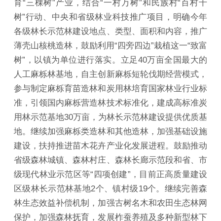
育“三棵树”产业，结合“一村万树”和民族村“百村千
树”行动、中央和省级林业科技推广项目，明确今年
各级林长示范林建设地点、类型、面积和内容，推广
薄壳山核桃造林，鼓励利用“四旁四边”栽植这一“致富
树”，以镇为单位进行落实。立足40万亩全国最大的
人工麻栎林基地，自主创新麻栎短轮伐期经营模式，
参与制定麻栎育苗造林和炭用林培育国家林业行业标
准，引领国内麻栎营造林技术标准化，建成高标准炭
用林示范基地30万亩，为林长示范林建设提供优质基
地。继续加强麻栎类造林和其他造林，加强基础设施
建设，扶持推进苗木花卉产业化发展进程。鼓励推动
省级森林城镇、森林村庄、森林长廊示范段和省、市
级现代林业示范区等“四项创建”，目前正高质量建设
区级林长示范林基地2个、镇村级19个。继续完善森
林生态效益补偿机制，加强古树名木和农田生态林网
保护，加强森林抚育，发展柞蚕养殖及多种新型林下