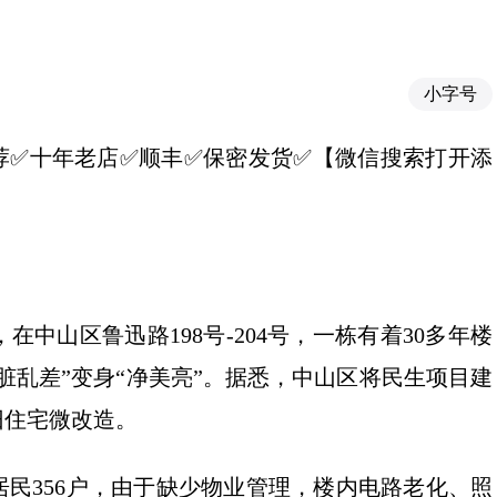
小字号
6】✅推荐✅十年老店✅顺丰✅保密发货✅【微信搜索打开添
中山区鲁迅路198号-204号，一栋有着30多年楼
脏乱差”变身“净美亮”。据悉，中山区将民生项目建
旧住宅微改造。
居民356户，由于缺少物业管理，楼内电路老化、照