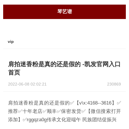
琴艺谱
vip
肩拍迷香粉是真的还是假的 -凯发官网入口
首页
2022-06-08 02:02:21
230869
肩拍迷香粉是真的还是假的✅【v\x:4168--3616】✅
推荐✅十年老店✅顺丰✅保密发货✅【微信搜索打开
添加】✅rggqza0g传承文化迎端午 民族团结促振兴