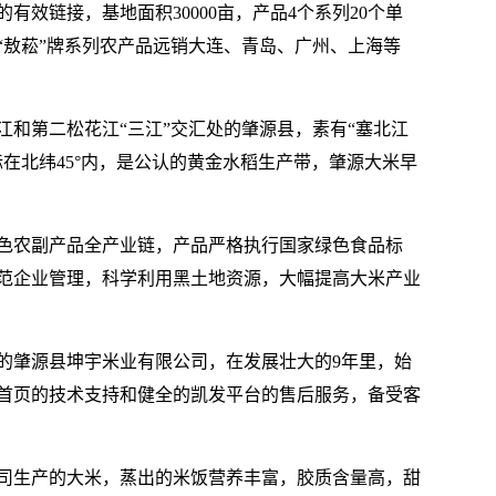
有效链接，基地面积30000亩，产品4个系列20个单
“敖菘”牌系列农产品远销大连、青岛、广州、上海等
江和第二松花江“三江”交汇处的肇源县，素有“塞北江
在北纬45°内，是公认的黄金水稻生产带，肇源大米早
色农副产品全产业链，产品严格执行国家绿色食品标
范企业管理，科学利用黑土地资源，大幅提高大米产业
的肇源县坤宇米业有限公司，在发展壮大的9年里，始
首页的技术支持和健全的凯发平台的售后服务，备受客
司生产的大米，蒸出的米饭营养丰富，胶质含量高，甜