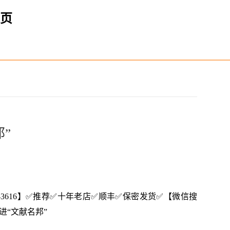
首页
”
8--3616】✅推荐✅十年老店✅顺丰✅保密发货✅【微信搜
走进“文献名邦”