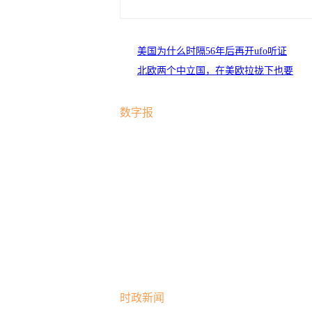
美国为什么时隔56年后再开ufo听证
会？
北欧两个中立国，在美欧拉拢下也要
加入北约
数字报
时政新闻