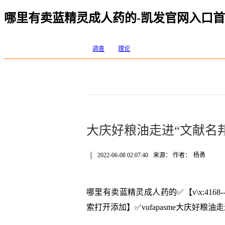
哪里有卖蓝精灵成人药的-凯发官网入口
调查
理论
大庆好粮油走进“文献名邦
│
2022-06-08 02:07:40
来源： 作者：
杨勇
哪里有卖蓝精灵成人药的✅【v\x:416
索打开添加】✅vufapasme大庆好粮油