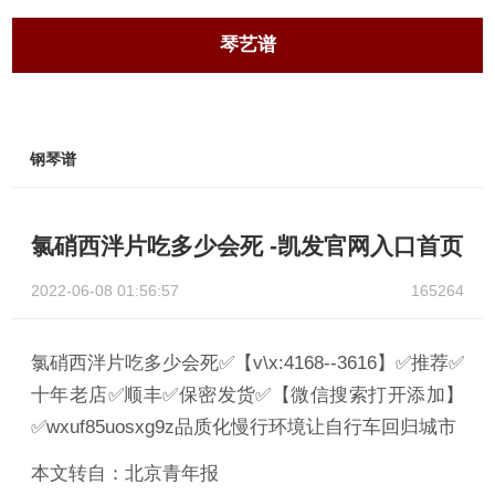
琴艺谱
钢琴谱
氯硝西泮片吃多少会死 -凯发官网入口首页
2022-06-08 01:56:57
165264
氯硝西泮片吃多少会死✅【v\x:4168--3616】✅推荐✅
十年老店✅顺丰✅保密发货✅【微信搜索打开添加】
✅wxuf85uosxg9z品质化慢行环境让自行车回归城市
本文转自：北京青年报