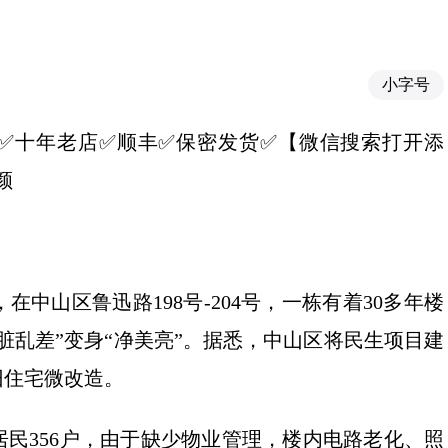
小字号
】✅推荐✅十年老店✅顺丰✅保密发货✅【微信搜索打开添
颜
中山区鲁迅路198号-204号，一栋有着30多年楼
脏乱差”变身“净美亮”。据悉，中山区将民生项目建
旧住宅微改造。
居民356户，由于缺少物业管理，楼内电路老化、照