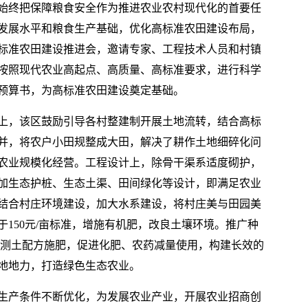
始终把保障粮食安全作为推进农业农村现代化的首要任
发展水平和粮食生产基础，优化高标准农田建设布局，
标准农田建设推进会，邀请专家、工程技术人员和村镇
按照现代农业高起点、高质量、高标准要求，进行科学
预算书，为高标准农田建设奠定基础。
上，该区鼓励引导各村整建制开展土地流转，结合高标
并，将农户小田规整成大田，解决了耕作土地细碎化问
农业规模化经营。工程设计上，除骨干渠系适度砌护，
加生态护桩、生态土渠、田间绿化等设计，即满足农业
结合村庄环境建设，加大水系建设，将村庄美与田园美
150元/亩标准，增施有机肥，改良土壤环境。推广种
，开展测土配方施肥，促进化肥、农药减量使用，构建长效的
地地力，打造绿色生态农业。
生产条件不断优化，为发展农业产业，开展农业招商创