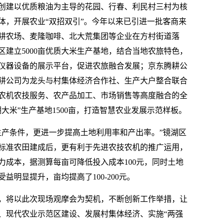
创建以优质粮油为主导的花园、行春、利民村三村为核
体，开展农业“双招双引”。今年以来已引进一批客商来
耕农场、麦隆咖啡、北大荒集团等企业在方村街道落
建立5000亩优质大米生产基地，结合当地农旅特色，
业仪器设备的展示平台，促进农旅融合发展；京东腾耕公
耕公司为龙头与村集体经济合作社、生产大户整合联合
农机农技服务、农产品加工、市场销售等高度融合的全
大米”生产基地1500亩，打造智慧农业发展示范样板。
生产条件，更进一步提高土地利用率和产出率。”镜湖区
标准农田建成后，更有利于先进农技农机的推广运用，
力成本，据测算每亩可降低投入成本100元，同时土地
明显提升，亩均提高了100-200元。
，将以此次现场观摩会为契机，不断创新工作举措，让
、现代农业示范区建设、发展村集体经济、实施“两强