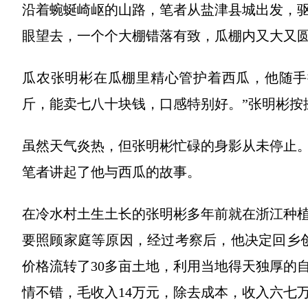
沿着蜿蜒崎岖的山路，笔者从盐津县城出发，驱
眼望去，一个个大棚错落有致，瓜棚内又大又
瓜农张明彬在瓜棚里精心管护着西瓜，他随手
斤，能卖七八十块钱，口感特别好。”张明彬按
虽然天气炎热，但张明彬忙碌的身影从未停止
笔者讲起了他与西瓜的故事。
在冷水村土生土长的张明彬多年前就在浙江种
要照顾家庭等原因，经过考察后，他决定回乡创
价格流转了30多亩土地，利用当地得天独厚的自
情不错，毛收入14万元，除去成本，收入六七