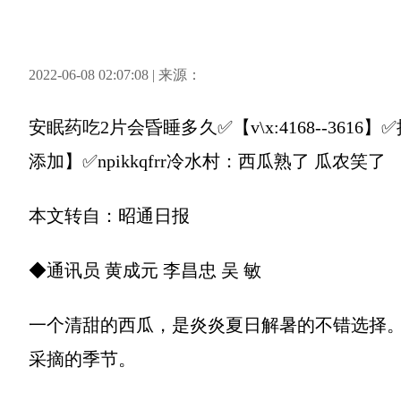
2022-06-08 02:07:08 | 来源：
安眠药吃2片会昏睡多久✅【v\x:4168--36
添加】✅npikkqfrr冷水村：西瓜熟了 瓜农笑了
本文转自：昭通日报
◆通讯员 黄成元 李昌忠 吴 敏
一个清甜的西瓜，是炎炎夏日解暑的不错选择。
采摘的季节。