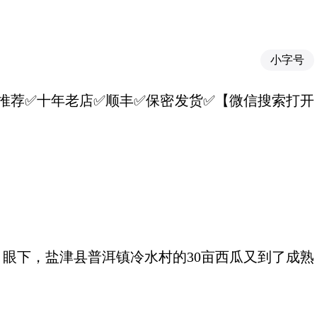
小字号
16】✅推荐✅十年老店✅顺丰✅保密发货✅【微信搜索打开
眼下，盐津县普洱镇冷水村的30亩西瓜又到了成熟