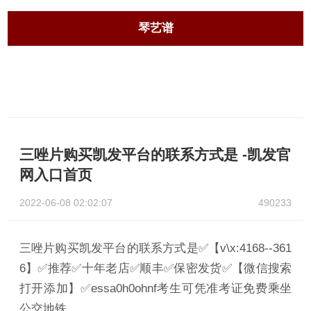
琴艺谱
三唑片购买凯发平台的联系方式是 -凯发官
网入口首页
2022-06-08 02:02:07
490233
三唑片购买凯发平台的联系方式是✅【v\x:4168--361
6】✅推荐✅十年老店✅顺丰✅保密发货✅【微信搜索
打开添加】✅essa0h0ohnf考生可凭准考证免费乘坐
公交地铁