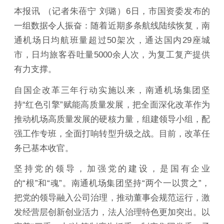
本报讯 （记者朱蓓宁 刘璐）6日，市国资委发布的
一组数据令人振奋：随着近期多条航线陆续恢复，南
通机场日均航班量超过50架次，通达国内29座城
市，日均旅客吞吐量5000余人次，为复工复产提供
有力支撑。
自国企改革三年行动实施以来，南通机场集团坚
持“红色引擎”赋能高质量发展，把全面深化改革作为
推动机场高质量发展的硬核力量，组建领导小组，配
强工作专班，全面打响转型升级之战。目前，改革任
务已基本收官。
坚持党的领导，加强党的建设，是国有企业
的“根”和“魂”。南通机场集团坚持“两个一以贯之”，
把党的领导融入公司治理，推动董事会规范运行，激
发经营层创新创业活力，法人治理特色更加突出。以