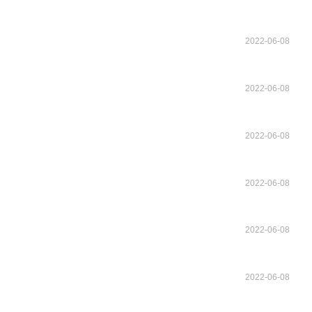
2022-06-08
2022-06-08
2022-06-08
2022-06-08
2022-06-08
2022-06-08