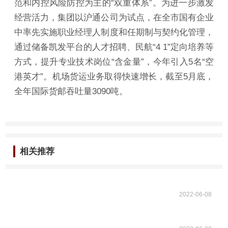
范和内控风险防控为主的“双重体系”。为进一步激发
经营活力，集团以沪通公司为试点，在全市国有企业
中率先实施职业经理人制度和任期制与契约化管理，
通过储备凯发平台的人才招聘、民航“4 1”定向培养等
方式，提升专业技术岗位“含金量”，今年引入5名“空
港英才”。机场货运业务取得快速增长，截至5月底，
全年国际货邮吞吐量3090吨。
相关推荐
2022-06-08