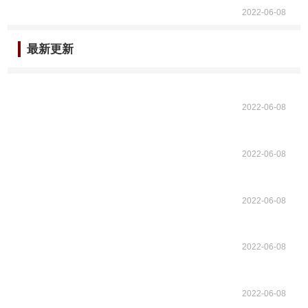
2022-06-08
最新更新
2022-06-08
2022-06-08
2022-06-08
2022-06-08
2022-06-08