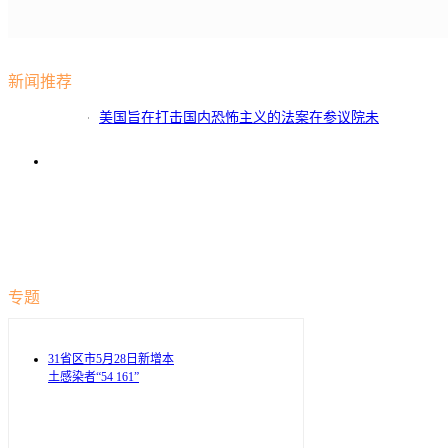
新闻推荐
美国旨在打击国内恐怖主义的法案在参议院未
得到通过
专题
31省区市5月28日新增本
土感染者“54 161”