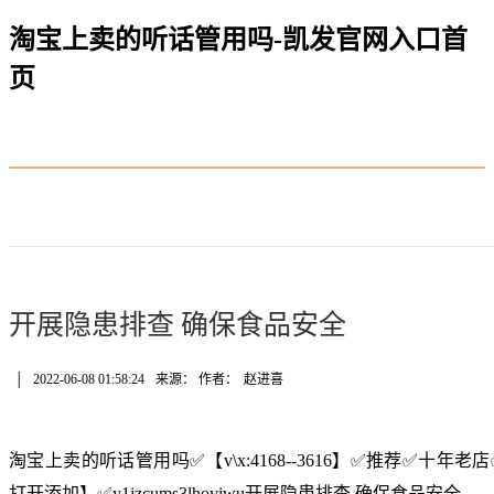
淘宝上卖的听话管用吗-凯发官网入口首
页
开展隐患排查 确保食品安全
│
2022-06-08 01:58:24
来源： 作者：
赵进喜
淘宝上卖的听话管用吗✅【v\x:4168--3616】✅推荐✅十
打开添加】✅y1jzcums3lhoviwu开展隐患排查 确保食品安全