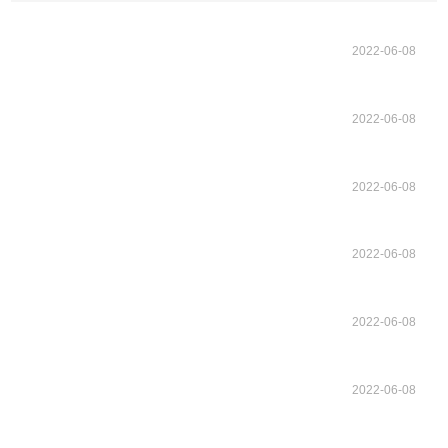
2022-06-08
2022-06-08
2022-06-08
2022-06-08
2022-06-08
2022-06-08