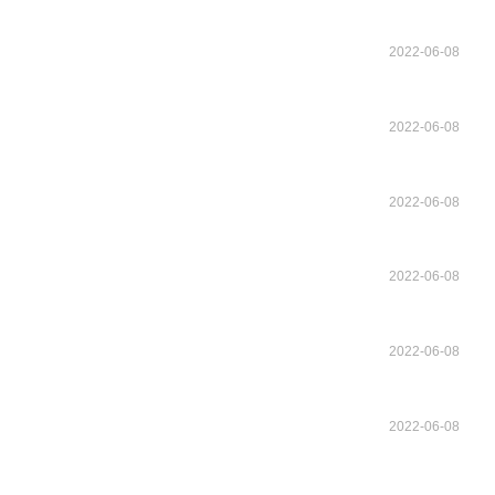
2022-06-08
2022-06-08
2022-06-08
2022-06-08
2022-06-08
2022-06-08