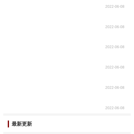
2022-06-08
2022-06-08
2022-06-08
2022-06-08
2022-06-08
2022-06-08
最新更新