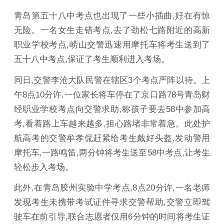
青岛第五十八中考点也出现了一些小插曲,好在有惊
无险。一名女生走错考点,去了劲松七路附近的高新
职业学校考点,崂山交警迅速用摩托车将考生送到了
五十八中考点,保证了考生顺利进入考场。
同日,交警李沧大队民警在辖区3个考点严阵以待。上
午8点10分许,一位家长将车停在了京口路78号青岛财
经职业学校考点向交警求助,称孩子要去58中参加高
考,看着路上车越来越多,担心路堵非常着急。此处护
航高考的交警牟孝侃赶紧给考生戴好头盔,发动警用
摩托车,一路鸣笛,两分钟将考生送至58中考点,让考生
轻松步入考场。
此外,在青岛胶州实验中学考点,8点20分许,一名老师
发现考生未携带考试证件寻求交警帮助,交警立即驾
驶车在前引导,联合志愿者仅用6分钟的时间将考生证