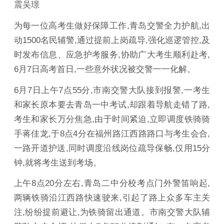
震吴璟
为每一位高考生做好保障工作,青岛交警全力护航,出
动1500名民辅警,通过提前上岗疏导,强化巡逻管控,及
时发布信息、应急护考服务,协助广大考生顺利赴考,
6月7日高考首日,一些意外状况被交警一一化解。
6月7日上午7点55分,市南交警大队接到报警,一考生
和家长原本要去青岛一中考试,却跟着导航走错了路,
考生和家长万分焦急,由于时间紧迫,立即调度铁骑骑
手蒋佳龙,于8点4分在福州路江西路路口与考生会合,
一路开道护送,同时调度沿线岗位疏导保畅,仅用15分
钟,就将考生送到考场。
上午8点20分左右,青岛二中分校考点门外警笛响起,
两辆铁骑沿江西路快速驶来,引起了路上众多车主关
注,纷纷提前避让,为铁骑留出通道。市南交警大队辅