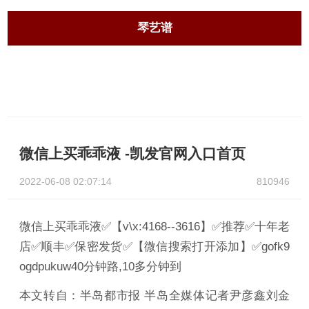
琴艺谱
微信上买乖乖液 -凯发官网入口首页
2022-06-08 02:07:14
810946
微信上买乖乖液✅【v\x:4168--3616】✅推荐✅十年老
店✅顺丰✅保密发货✅【微信搜索打开添加】✅gofk9
ogdpukuw40分钟路,10多分钟到
本文转自：半岛都市报 半岛全媒体记者尹彦鑫刘金