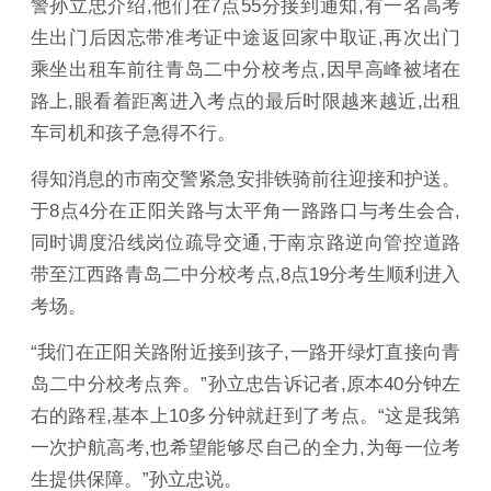
警孙立忠介绍,他们在7点55分接到通知,有一名高考
生出门后因忘带准考证中途返回家中取证,再次出门
乘坐出租车前往青岛二中分校考点,因早高峰被堵在
路上,眼看着距离进入考点的最后时限越来越近,出租
车司机和孩子急得不行。
得知消息的市南交警紧急安排铁骑前往迎接和护送。
于8点4分在正阳关路与太平角一路路口与考生会合,
同时调度沿线岗位疏导交通,于南京路逆向管控道路
带至江西路青岛二中分校考点,8点19分考生顺利进入
考场。
“我们在正阳关路附近接到孩子,一路开绿灯直接向青
岛二中分校考点奔。”孙立忠告诉记者,原本40分钟左
右的路程,基本上10多分钟就赶到了考点。“这是我第
一次护航高考,也希望能够尽自己的全力,为每一位考
生提供保障。”孙立忠说。