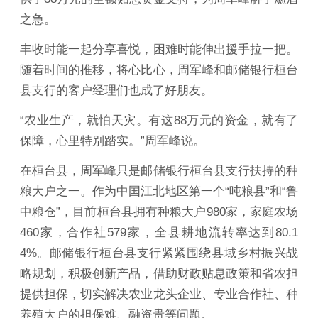
之急。
丰收时能一起分享喜悦，困难时能伸出援手拉一把。
随着时间的推移，将心比心，周军峰和邮储银行桓台
县支行的客户经理们也成了好朋友。
“农业生产，就怕天灾。有这88万元的资金，就有了
保障，心里特别踏实。”周军峰说。
在桓台县，周军峰只是邮储银行桓台县支行扶持的种
粮大户之一。作为中国江北地区第一个“吨粮县”和“鲁
中粮仓”，目前桓台县拥有种粮大户980家，家庭农场
460家，合作社579家，全县耕地流转率达到80.1
4%。邮储银行桓台县支行紧紧围绕县域乡村振兴战
略规划，积极创新产品，借助财政贴息政策和省农担
提供担保，切实解决农业龙头企业、专业合作社、种
养殖大户的担保难、融资贵等问题。