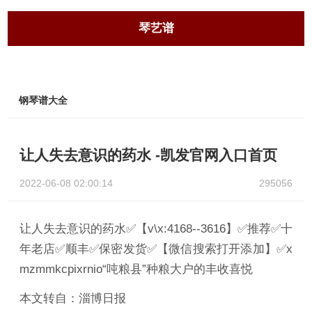
琴艺谱
钢琴谱大全
让人失去意识的药水 -凯发官网入口首页
2022-06-08 02:00:14
295056
让人失去意识的药水✅【v\x:4168--3616】✅推荐✅十
年老店✅顺丰✅保密发货✅【微信搜索打开添加】✅x
mzmmkcpixrnio“吨粮县”种粮大户的丰收喜悦
本文转自：淄博日报