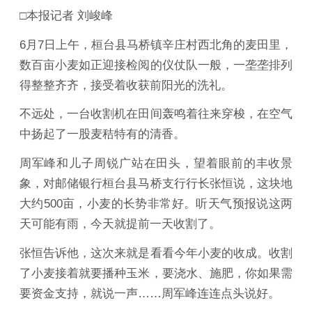
□本报记者 刘峻峰
6月7日上午，桓台县马桥镇辛庄村西北角的麦田里，
数百亩小麦如正迎接检阅的仪仗队一般，一垄垄排列
得整整齐齐，接受着收获前阳光的洗礼。
不远处，一台收割机在田间轰鸣着往来穿梭，在空气
中扬起了一股麦秸特有的清香。
周军峰和儿子周锐广站在田头，望着眼前的丰收景
象，对邮储银行桓台县马桥支行行长张恒说，这块地
大约500亩，小麦的长势非常好。听天气预报说这两
天可能有雨，今天就提前一天收割了。
张恒告诉他，这次来就是看看今年小麦的收成。收割
了小麦接着就要播种玉米，要浇水、施肥，你如果需
要资金支持，就说一声……周军峰连连点头说好。