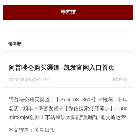
琴艺谱
钢琴谱
阿普唑仑购买渠道 -凯发官网入口首页
2022-06-08 02:01:16
872901
阿普唑仑购买渠道✅【v\x:4168--3616】✅推荐✅十年
老店✅顺丰✅保密发货✅【微信搜索打开添加】✅u8n
mlttxmjef创新！车站屋顶太阳能“反哺”轨道交通运营
本文转自：芜湖日报