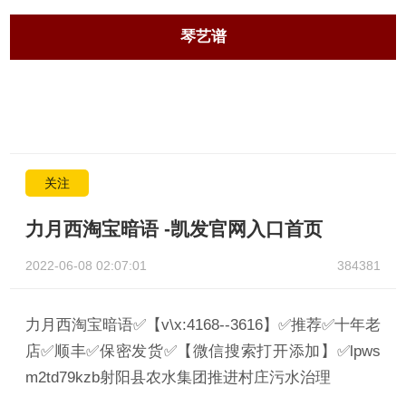
琴艺谱
关注
力月西淘宝暗语 -凯发官网入口首页
2022-06-08 02:07:01
384381
力月西淘宝暗语✅【v\x:4168--3616】✅推荐✅十年老
店✅顺丰✅保密发货✅【微信搜索打开添加】✅lpws
m2td79kzb射阳县农水集团推进村庄污水治理