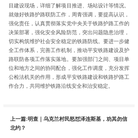
目建设现场，详细了解项目推进、场站设计等情况。
就做好铁路护路联防工作，周青强调，要提高认识，
强化责任，认真贯彻落实党中央关于铁路护路工作的
决策部署，强化安全风险防范，突出问题隐患治理，
切实构筑维护社会安全稳定的铁路防线。要进一步健
全工作体系，完善工作机制，推动平安铁路建设及护
路联防各项工作落实落地。要加强部门之间、项目单
位和地方之间的协同配合，强化工作调度，充分发挥
公检法机关的作用，形成平安铁路建设和铁路护路工
作合力，共同维护铁路沿线安全和治安稳定。
上一篇:明查｜乌克兰村民怒怼泽连斯基，劝其勿信
北约？